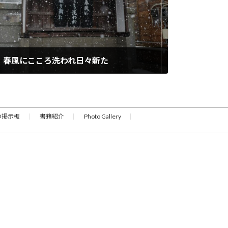
01】春風にこころ洗われ日々新た
の掲示板
書籍紹介
Photo Gallery