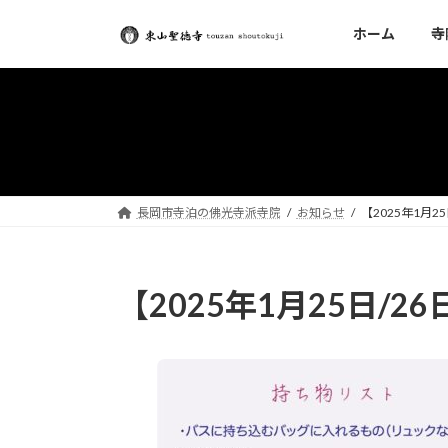
コ
ナ
ホーム
寺
ン
ビ
テ
ゲ
ン
ー
ツ
シ
へ
ョ
ス
ン
キ
に
ッ
移
長岡市寺泊の佛光寺派寺院
お知らせ
【2025年1月
プ
動
【2025年1月25日/