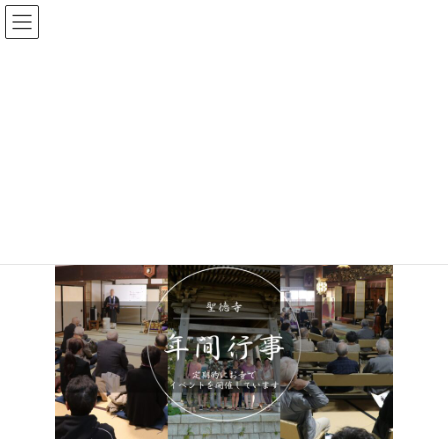
コ
ナ
ン
ビ
テ
ゲ
ン
ー
ツ
シ
へ
ョ
年間行事
ス
ン
キ
に
ッ
移
プ
動
長岡市寺泊の佛光寺派寺院
年間行事