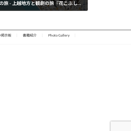
令和6年6月27日（木） 聖徳寺の旅 - 上越地方と観劇の旅『花こぶし』
の掲示板
書籍紹介
Photo Gallery