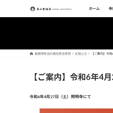
コ
ナ
ホーム
寺
ン
ビ
テ
ゲ
ン
ー
ツ
シ
へ
ョ
ス
ン
キ
に
ッ
移
長岡市寺泊の佛光寺派寺院
お知らせ
【ご案内】令和
プ
動
【ご案内】令和6年4月
令和6年4月27日（土）照明寺にて